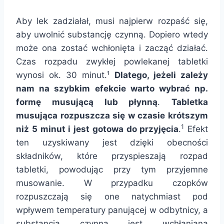
Aby lek zadziałał, musi najpierw rozpaść się,
aby uwolnić substancję czynną. Dopiero wtedy
może ona zostać wchłonięta i zacząć działać.
Czas rozpadu zwykłej powlekanej tabletki
wynosi ok. 30 minut.¹
Dlatego, jeżeli zależy
nam na szybkim efekcie warto wybrać np.
formę musującą lub płynną
.
Tabletka
musująca rozpuszcza się w czasie krótszym
1
niż 5 minut i jest gotowa do przyjęcia
.
Efekt
ten uzyskiwany jest dzięki obecności
składników, które przyspieszają rozpad
tabletki, powodując przy tym przyjemne
musowanie. W przypadku czopków
rozpuszczają się one natychmiast pod
wpływem temperatury panującej w odbytnicy, a
substancja czynna jest wchłaniana