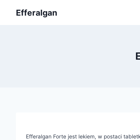
Przejdź
Efferalgan
do
treści
Efferalgan Forte jest lekiem, w postaci tab