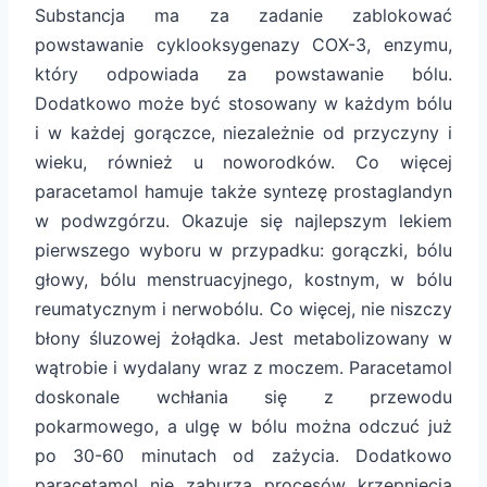
Substancja ma za zadanie zablokować
powstawanie cyklooksygenazy COX-3, enzymu,
który odpowiada za powstawanie bólu.
Dodatkowo może być stosowany w każdym bólu
i w każdej gorączce, niezależnie od przyczyny i
wieku, również u noworodków. Co więcej
paracetamol hamuje także syntezę prostaglandyn
w podwzgórzu. Okazuje się najlepszym lekiem
pierwszego wyboru w przypadku: gorączki, bólu
głowy, bólu menstruacyjnego, kostnym, w bólu
reumatycznym i nerwobólu. Co więcej, nie niszczy
błony śluzowej żołądka. Jest metabolizowany w
wątrobie i wydalany wraz z moczem. Paracetamol
doskonale wchłania się z przewodu
pokarmowego, a ulgę w bólu można odczuć już
po 30-60 minutach od zażycia. Dodatkowo
paracetamol nie zaburza procesów krzepnięcia