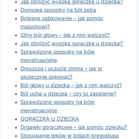
Jak obniżyć wysoką gorączkę u dziecka?
Domowe sposoby na ból zęba
Bolesne ząbkowanie – jak pomóc
maluchowi?
Silny ból głowy – jak z nim walczyć?
Jak obniżyć wysoką gorączkę u dziecka?
Sprawdzone sposoby na bóle
menstruacyjne
Dreszcze i uczucie zimna – jak je
skutecznie pokonać?
Ból głowy u dziecka – jak z nim walczyć?
Ból ucha u dziecka – czy to zapalenie?
Sprawdzone sposoby na bóle
menstruacyjne
GORĄCZKA U DZIECKA
Drgawki gorączkowe – jak pomóc dziecku?
Stosowanie leków w bólach kręgosłupa