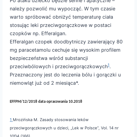
Po ataku dziecko będzie senne i apatyczne –
należy pozwolić mu wypocząć. W tym czasie
warto spróbować obniżyć temperaturę ciała
stosując leki przeciwgorączkowe w postaci
czopków np. Efferalgan.
Efferalgan czopek doodbytniczy zawierający 80
mg paracetamolu cechuje się wysokim profilem
bezpieczeństwa wśród substancji
1
przeciwbólowych i przeciwgorączkowych
.
Przeznaczony jest do leczenia bólu i gorączki u
niemowląt już od 2 miesiąca*.
EFFPM/12/2018 data opracowania 10.2018
1
Mrozińska M. Zasady stosowania leków
przeciwgorączkowych u dzieci, „Lek w Polsce”, Vol. 14 nr
10’04 (166)