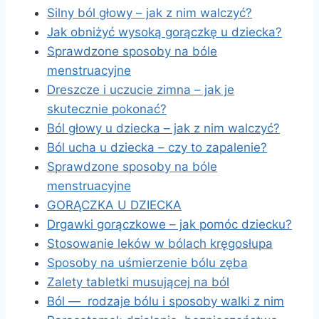
Silny ból głowy – jak z nim walczyć?
Jak obniżyć wysoką gorączkę u dziecka?
Sprawdzone sposoby na bóle
menstruacyjne
Dreszcze i uczucie zimna – jak je
skutecznie pokonać?
Ból głowy u dziecka – jak z nim walczyć?
Ból ucha u dziecka – czy to zapalenie?
Sprawdzone sposoby na bóle
menstruacyjne
GORĄCZKA U DZIECKA
Drgawki gorączkowe – jak pomóc dziecku?
Stosowanie leków w bólach kręgosłupa
Sposoby na uśmierzenie bólu zęba
Zalety tabletki musującej na ból
Ból — rodzaje bólu i sposoby walki z nim