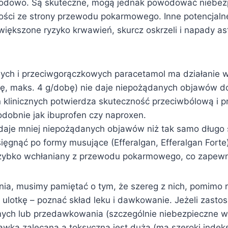
wodowo. Są skuteczne, mogą jednak powodować niebezp
wości ze strony przewodu pokarmowego. Inne potencjalne
 zwiększone ryzyko krwawień, skurcz oskrzeli i napady 
wych i przeciwgorączkowych paracetamol ma działanie
wkę, maks. 4 g/dobę) nie daje niepożądanych objawów 
ań klinicznych potwierdza skuteczność przeciwbólową i
odobnie jak ibuprofen czy naproxen.
daje mniej niepożądanych objawów niż tak samo długo
sięgnąć po formy musujące (Efferalgan, Efferalgan Fort
o szybko wchłaniany z przewodu pokarmowego, co zapewn
enia, musimy pamiętać o tym, że szereg z nich, pomimo
ulotkę – poznać skład leku i dawkowanie. Jeżeli zastos
anych lub przedawkowania (szczególnie niebezpieczne 
wką zalecaną a toksyczną jest duża (ma szeroki indeks