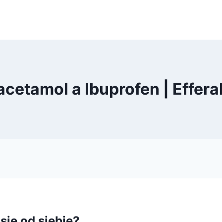
acetamol a Ibuprofen | Effera
się od siebie?