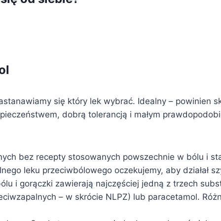
ol
astanawiamy się który lek wybrać. Idealny – powinien s
ezpieczeństwem, dobrą tolerancją i małym prawdopod
ępnych bez recepty stosowanych powszechnie w bólu i s
lnego leku przeciwbólowego oczekujemy, aby działał szy
u i gorączki zawierają najczęściej jedną z trzech subst
eciwzapalnych – w skrócie NLPZ) lub paracetamol. Różn