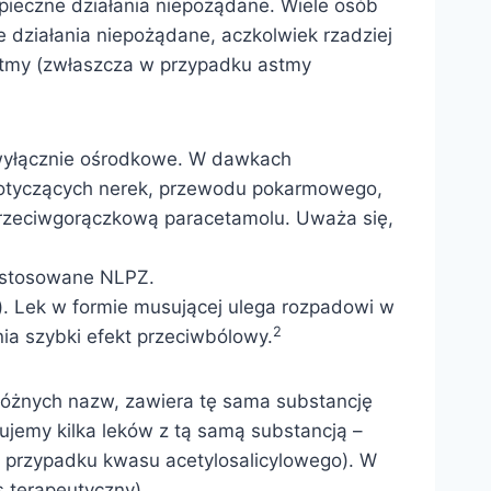
ieczne działania niepożądane. Wiele osób
 działania niepożądane, aczkolwiek rzadziej
astmy (zwłaszcza w przypadku astmy
 wyłącznie ośrodkowe. W dawkach
dotyczących nerek, przewodu pokarmowego,
 przeciwgorączkową paracetamolu. Uważa się,
 stosowane NLPZ.
e). Lek w formie musującej ulega rozpadowi w
2
ia szybki efekt przeciwbólowy.
 różnych nazw, zawiera tę sama substancję
ujemy kilka leków z tą samą substancją –
w przypadku kwasu acetylosalicylowego). W
 terapeutyczny).