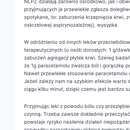
NLPZ działają zarówno ośrodkowo, jak i ob
przyjmujących je przewlekle zgłasza dolegli
spotykane, to: zaburzenia krzepnięcia krwi,
oskrzelowej aspirynozależnej), wysypka.
W odróżnieniu od innych leków przeciwbólo
terapeutycznych (u osób dorosłych: 1 g/da
zaburzeń agregacji płytek krwi. Szereg bad
że 1g paracetamolu zwalcza ból i gorączkę p
Nawet przewlekłe stosowanie paracetamolu 
Jeżeli zależy nam na szybkim efekcie warto 
ciągu kilku minut, dzięki czemu jest bardz
Przyjmując leki z powodu bólu czy przeziębi
czynną. Trzeba zawsze dokładnie przeczytać 
powstaje ryzyko nasilenia działań niepożąd
przypadku paracetamolu różnica pomiędzy da